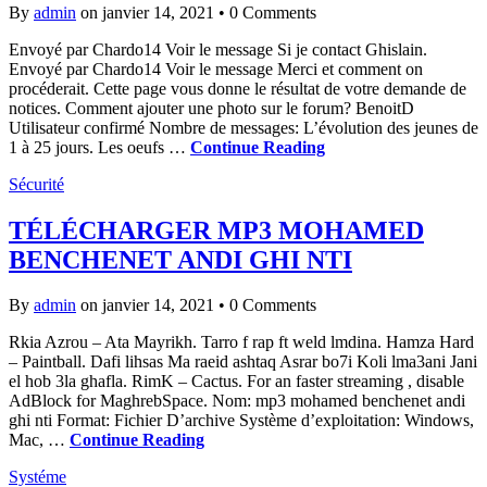
By
admin
on janvier 14, 2021
•
0 Comments
Envoyé par Chardo14 Voir le message Si je contact Ghislain.
Envoyé par Chardo14 Voir le message Merci et comment on
procéderait. Cette page vous donne le résultat de votre demande de
notices. Comment ajouter une photo sur le forum? BenoitD
Utilisateur confirmé Nombre de messages: L’évolution des jeunes de
1 à 25 jours. Les oeufs …
Continue Reading
Sécurité
TÉLÉCHARGER MP3 MOHAMED
BENCHENET ANDI GHI NTI
By
admin
on janvier 14, 2021
•
0 Comments
Rkia Azrou – Ata Mayrikh. Tarro f rap ft weld lmdina. Hamza Hard
– Paintball. Dafi lihsas Ma raeid ashtaq Asrar bo7i Koli lma3ani Jani
el hob 3la ghafla. RimK – Cactus. For an faster streaming , disable
AdBlock for MaghrebSpace. Nom: mp3 mohamed benchenet andi
ghi nti Format: Fichier D’archive Système d’exploitation: Windows,
Mac, …
Continue Reading
Systéme