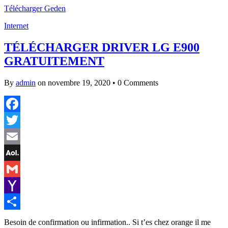
Télécharger Geden
Internet
TÉLÉCHARGER DRIVER LG E900
GRATUITEMENT
By
admin
on novembre 19, 2020
•
0 Comments
Facebook
Twitter
Email
AOL
Mail
Gmail
Yahoo
Mail
Partager
Besoin de confirmation ou infirmation.. Si t’es chez orange il me